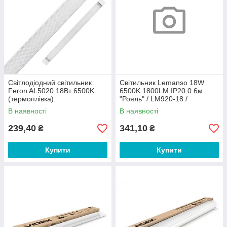
Світлодіодний світильник
Світильник Lemanso 18W
Feron AL5020 18Вт 6500K
6500K 1800LM IP20 0.6м
(термоплівка)
"Рояль" / LM920-18 /
мікрохвильовий датчик
В наявності
В наявності
239,40
341,10
₴
₴
Купити
Купити