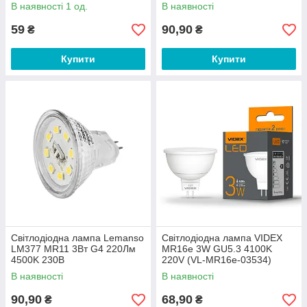
В наявності 1 од.
В наявності
59
90,90
₴
₴
Купити
Купити
Світлодіодна лампа Lemanso
Світлодіодна лампа VIDEX
LM377 MR11 3Вт G4 220Лм
MR16е 3W GU5.3 4100K
4500K 230В
220V (VL-MR16e-03534)
В наявності
В наявності
90,90
68,90
₴
₴