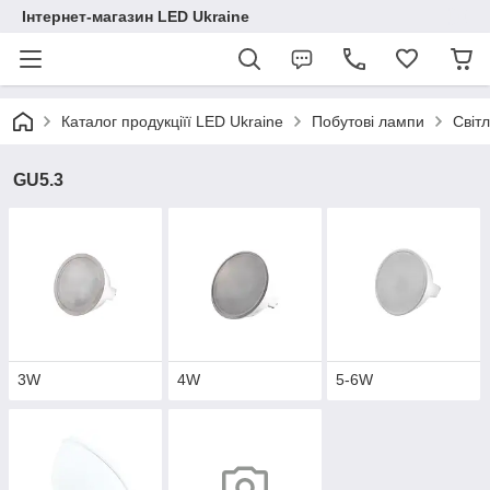
Інтернет-магазин LED Ukraine
Каталог продукціїї LED Ukraine
Побутові лампи
Світ
GU5.3
3W
4W
5-6W