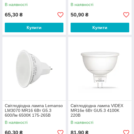
В наявності
В наявності
65,30
50,90
₴
₴
Купити
Купити
Світлодіодна лампа Lemanso
Світлодіодна лампа VIDEX
LM3070 MR16 6Вт G5.3
MR16е 6Вт GU5.3 4100K
600Лм 6500К 175-265В
220В
матова
В наявності
В наявності
60,30
81,90
₴
₴