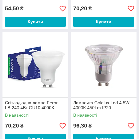
54,50
70,20
₴
₴
Купити
Купити
Світлодіодна лампа Feron
Лампочка Goldlux Led 4.5W
LB-240 4Вт GU10 4000K
4000K 450Lm IP20
В наявності
В наявності
70,20
96,30
₴
₴