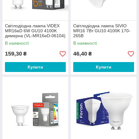
Світлодіодна лампа VIDEX
Світлодіодна лампа SIVIO
MR16еD 6W GU10 4100K
MR16 7Вт GU10 4100K 170-
димерна (VL-MR16еD-06104)
265В
В наявності
В наявності
159,30
46,40
₴
₴
Купити
Купити