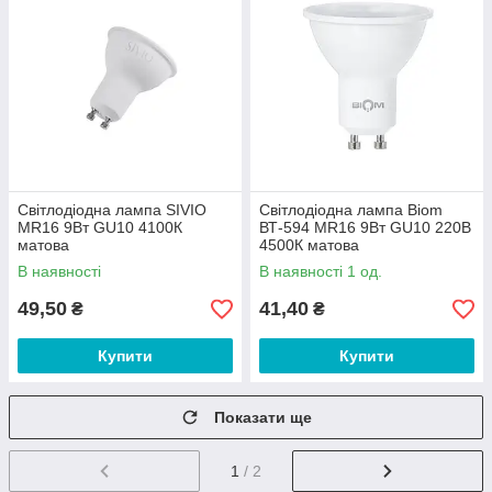
Світлодіодна лампа SIVIO
Світлодіодна лампа Biom
MR16 9Вт GU10 4100К
ВТ-594 MR16 9Вт GU10 220В
матова
4500К матова
В наявності
В наявності 1 од.
49,50
41,40
₴
₴
Купити
Купити
Показати ще
1
/ 2