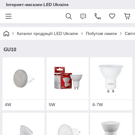
Інтернет-магазин LED Ukraine
Каталог продукціїї LED Ukraine
Побутові лампи
Світ
GU10
4W
5W
6-7W