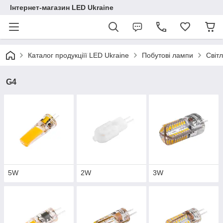
Інтернет-магазин LED Ukraine
Каталог продукціїї LED Ukraine
Побутові лампи
Світ
G4
5W
2W
3W