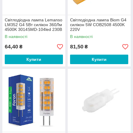
Світлодіодна лампа Lemanso
Світлодіодна лампа Biom G4
LM352 G4 5Вт силікон 360Лм
силікон 5W COB2508 4500K
4500K 3014SMD-104led 230В
220V
В наявності
В наявності
64,40
81,50
₴
₴
Купити
Купити