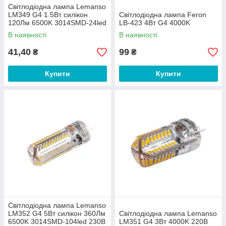
Світлодіодна лампа Lemanso
LM349 G4 1.5Вт силікон
Світлодіодна лампа Feron
120Лм 6500K 3014SMD-24led
LB-423 4Вт G4 4000K
230В
В наявності
В наявності
41,40
99
₴
₴
Купити
Купити
Світлодіодна лампа Lemanso
LM352 G4 5Вт силікон 360Лм
Світлодіодна лампа Lemanso
6500K 3014SMD-104led 230В
LM351 G4 3Вт 4000K 220В