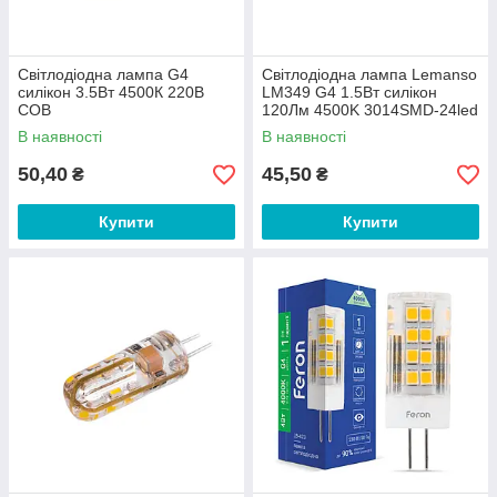
Світлодіодна лампа G4
Світлодіодна лампа Lemanso
силікон 3.5Вт 4500К 220В
LM349 G4 1.5Вт силікон
COB
120Лм 4500K 3014SMD-24led
230В
В наявності
В наявності
50,40
45,50
₴
₴
Купити
Купити