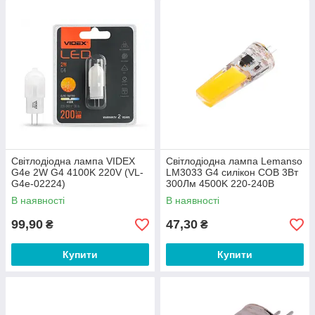
Світлодіодна лампа VIDEX
Світлодіодна лампа Lemanso
G4e 2W G4 4100K 220V (VL-
LM3033 G4 силікон COB 3Вт
G4e-02224)
300Лм 4500K 220-240В
В наявності
В наявності
99,90
47,30
₴
₴
Купити
Купити