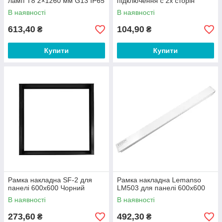
ламп Т8 2×1260 мм G13 IP65
підключення с 2х сторін
2×1200мм G13
В наявності
В наявності
613,40
104,90
₴
₴
Купити
Купити
Рамка накладна SF-2 для
Рамка накладна Lemanso
панелі 600х600 Чорний
LM503 для панелі 600x600
В наявності
В наявності
273,60
492,30
₴
₴