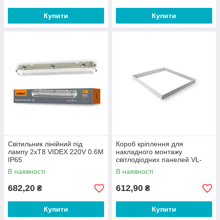
Купити
Купити
Світильник лінійний під
Короб кріплення для
лампу 2хТ8 VIDEX 220V 0.6М
накладного монтажу
IP65
світлодіодних панелей VL-
PFS
В наявності
В наявності
682,20
612,90
₴
₴
Купити
Купити