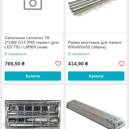
Світильник Lemanso T8
2*18W G13 IP65 гермет (для
Рамка монтажна для панелі
LED T8) / LM969 (нова
600х600х55 (збірна)
ширина = 95мм)
В наявності
В наявності
769,50
414,90
₴
₴
Купити
Купити